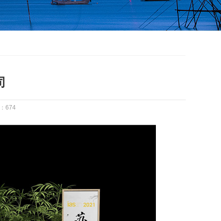
司
：
674