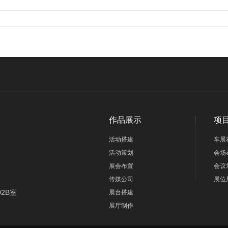
作品展示
项
活动搭建
车展
活动策划
会场
展会布置
会议
传媒公司
展位
2B室
展台搭建
展厅制作