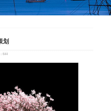
策划
：
644