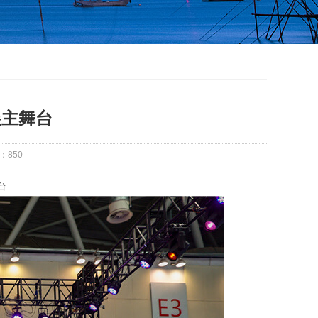
展主舞台
：
850
台