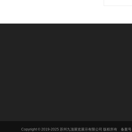
咨询热线:
15851450358
邮箱：admin@youweb.com‬
手 机：15851450358
Copyright © 2019-2025 苏州九顶展览展示有限公司 版权所有 备案
地址：苏州高新区鹿山路25号6幢20